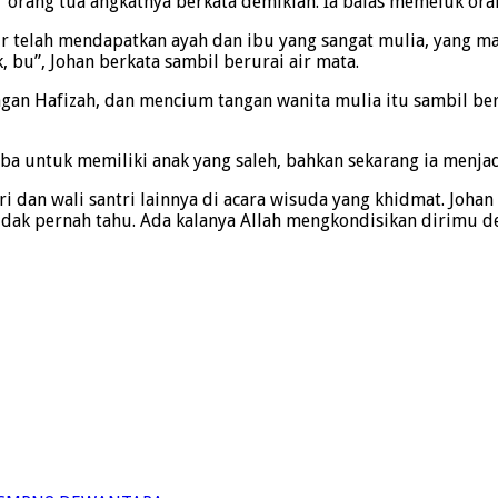
orang tua angkatnya berkata demikian. Ia balas memeluk oran
kur telah mendapatkan ayah dan ibu yang sangat mulia, yang 
, bu”, Johan berkata sambil berurai air mata.
gan Hafizah, dan mencium tangan wanita mulia itu sambil be
a untuk memiliki anak yang saleh, bahkan sekarang ia menjadi
tri dan wali santri lainnya di acara wisuda yang khidmat. Jo
dak pernah tahu. Ada kalanya Allah mengkondisikan dirimu den