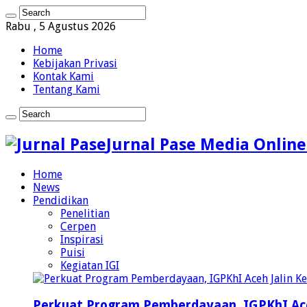
Rabu , 5 Agustus 2026
Home
Kebijakan Privasi
Kontak Kami
Tentang Kami
Jurnal Pase Media Online
Home
News
Pendidikan
Penelitian
Cerpen
Inspirasi
Puisi
Kegiatan IGI
Perkuat Program Pemberdayaan, IGPKhI Ac