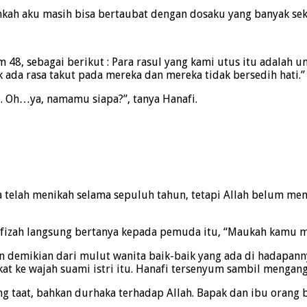
nkah aku masih bisa bertaubat dengan dosaku yang banyak sek
m 48, sebagai berikut : Para rasul yang kami utus itu adala
ada rasa takut pada mereka dan mereka tidak bersedih hati.”
 Oh…ya, namamu siapa?”, tanya Hanafi.
a telah menikah selama sepuluh tahun, tetapi Allah belum me
izah langsung bertanya kepada pemuda itu, “Maukah kamu me
 demikian dari mulut wanita baik-baik yang ada di hadapanny
kat ke wajah suami istri itu. Hanafi tersenyum sambil mengan
ng taat, bahkan durhaka terhadap Allah. Bapak dan ibu orang 