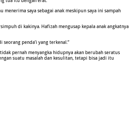
g tua itu dengan erat.
mau menerima saya sebagai anak meskipun saya ini sampah
rsimpuh di kakinya. Hafizah mengusap kepala anak angkatnya
 seorang penda’i yang terkenal.”
han tidak pernah menyangka hidupnya akan berubah seratus
gan suatu masalah dan kesulitan, tetapi bisa jadi itu