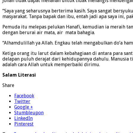
Johan tidak dapat menahan untuk tidak menangis mendengar 
“Saya yang seharusnya berterima kasih. Saya sangat bersyu
masyarakat. Tanpa bapak dan ibu, entah jadi apa saya ini, pak
Pemuda itu melepas pelukan Hanafi, kemudian ia meraih tan
dengan berurai air mata, air mata bahagia.
“Alhamdulillah ya Allah. Engkau telah mengabulkan do’a hamb
Ketiga orang itu larut dalam kebahagiaan di antara para san
delapan puluh derajat dari kehidupannya dahulu. Manusia ti
adalah cara Allah untuk memperbaiki dirimu.
Salam Literasi
Share
Facebook
Twitter
Google +
Stumbleupon
LinkedIn
Pinterest