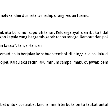
 melukai dan durhaka terhadap orang kedua tuamu.
ejak aku berumur sepuluh tahun. Keluarga ayah dan ibuku tid
an kepala yang bergerak-gerak tanpa tenaga. Rambut dan pak
keras?”, tanya Hafizah.
kemudian ia berjalan ke sebuah tembok di pinggir jalan, lalu 
copet. Kalau aku sedih, aku minum sampai mabuk”, jawab pem
at untuk bertaubat karena masih terbuka pintu taubat untukm