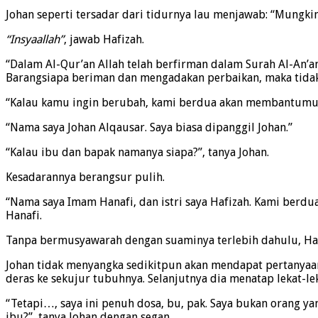
Johan seperti tersadar dari tidurnya lau menjawab: “Mungki
“Insyaallah”
, jawab Hafizah.
“Dalam Al-Qur’an Allah telah berfirman dalam Surah Al-An’a
Barangsiapa beriman dan mengadakan perbaikan, maka tidak 
“Kalau kamu ingin berubah, kami berdua akan membantumu.
“Nama saya Johan Alqausar. Saya biasa dipanggil Johan.”
“Kalau ibu dan bapak namanya siapa?”, tanya Johan.
Kesadarannya berangsur pulih.
“Nama saya Imam Hanafi, dan istri saya Hafizah. Kami berdu
Hanafi.
Tanpa bermusyawarah dengan suaminya terlebih dahulu, Haf
Johan tidak menyangka sedikitpun akan mendapat pertanyaan
deras ke sekujur tubuhnya. Selanjutnya dia menatap lekat-le
“Tetapi…, saya ini penuh dosa, bu, pak. Saya bukan orang ya
ibu?”, tanya Johan dengan segan.