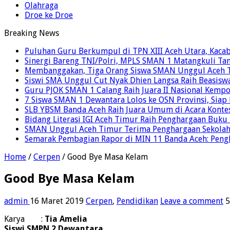
Olahraga
Droe ke Droe
Breaking News
Puluhan Guru Berkumpul di TPN XIII Aceh Utara, Kaca
Sinergi Bareng TNI/Polri, MPLS SMAN 1 Matangkuli Tan
Membanggakan, Tiga Orang Siswa SMAN Unggul Aceh T
Siswi SMA Unggul Cut Nyak Dhien Langsa Raih Beasisw
Guru PJOK SMAN 1 Calang Raih Juara II Nasional Kemp
7 Siswa SMAN 1 Dewantara Lolos ke OSN Provinsi, Sia
SLB YBSM Banda Aceh Raih Juara Umum di Acara Konte
Bidang Literasi IGI Aceh Timur Raih Penghargaan Buku
SMAN Unggul Aceh Timur Terima Penghargaan Sekolah 
Semarak Pembagian Rapor di MIN 11 Banda Aceh: Pengha
Home
/
Cerpen
/
Good Bye Masa Kelam
Good Bye Masa Kelam
admin
16 Maret 2019
Cerpen
,
Pendidikan
Leave a comment
5
Karya :
Tia Amelia
Siswi SMPN 2 Dewantara