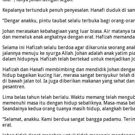
Kepalanya tertunduk penuh penyesalan. Hanafi duduk di sa
“Dengar anakku, pintu taubat selalu terbuka bagi orang-oran
Johan merasakan kebahagiaan yang luar biasa. Air matanya t
dan memeluk anak angkatnya dengan erat. Hafizah memandangi
Selama ini Hafizah selalu berdoa agar dikarunia seorang a
jalannya menuju ke syurga Allah. Johan adalah anak yatim 
dalam hidupnya. Hafizah telah bertekad untuk menjadikan Jo
Hafizah dan Hanafi membimbing dan mendidik Johan dengan p
hidup bagaikan kucing liar, merasa sangat bersyukur telah 
di bawah jalan tol. Ia juga diberikan makanan yang sehat da
pesantren.
Lima belas tahun telah berlalu. Waktu memang telah mengubah
memenuhi masa itu dengan hidup sebaliknya. Masa-masa belaj
Seandainya kedua orang tuanya masih hidup, alangkah berbah
“Selamat, anakku. Kami berdua sangat bangga padamu. Terim
erat.