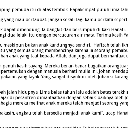
mping pemuda itu di atas tembok. Bapakempat puluh lima tah
g yang mau bertaubat. Jangan sekali lagi kamu berkata seperti
ak dapat dibendung. Ia bangkit dan bersimpuh di kaki Hanafi.
 dua lelaki itu dengan bercucuran air mata. Terima kasih Ya 
nak, meskipun bukan anak kandungnya sendiri. Hafizah telah 
piatu yang semua orang membencinya karena ia seorang pemabu
han anak yang taat kepada Allah, dan juga dapat bermanfaat u
enuh kasih sayang. Mereka benar-benar bagaikan orangtua yan
dipertemukan dengan manusia berhati mulia ini. Johan mendapa
n pakaian yang layak. Yang sangat disyukuri oleh Johan sekara
 jalan hidupnya. Lima belas tahun lalu adalah batas terakhir
ar di pesantren dimanfaatkan dengan sebaik-baiknya oleh Joh
agia mereka melihat anak mereka telah menjadi seorang yang 
akasih, engkau telah bersedia menjadi anak kami”, ucap Han